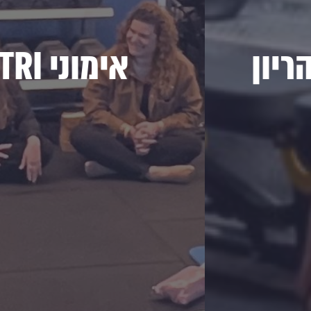
ת שלך ושל העובר
לחיים בריאים ומאוז
באימון  TRI
תוכלי להתאמן בלי כאב ראש למ
תוכלי לפגוש עוד אמהות שנמצאות באותה סי
ריון
אימוני BABY TRI
מקהילת נשים חזקה שמשקי
וק אלייך ולמצב
אל תדאגי, זה לא מורכב להת
ויש לי פתרונות לכל הח
 בהריון.
פשוט תבואי לאימון ניסיון, ואת כבר
* בלי לחשוב על בייב
וב שתדעי
* זמן איכות לך ולב
* אימון מותאם אי
לידה,
* קהילה של אמהות טריות ומהממות שנ
ש שלך!
* הרצאה פעם בחודש בנושאים רל