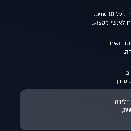
 שנים.
ת לאנשי מקצוע,
ודיואים.
ה,
ים –
טחון.
 הלידה
ית,