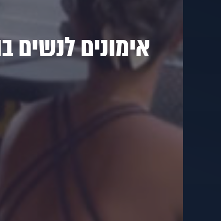
פעילות גופנית סדירה בהריון מוכחת כיעילה לשמירה על הבריאו
שלך בין אם זה על ידי הפחתת סטרס וחרדה,
הפחתה של כאבים ועומס על הגוף,
איזון רמות הסוכר בדם
ועוד המון!
אימונים לנשים בה
בסטודיו שלנו יש לך את האפשרות להתאמן בצורה שמתאימה בדי
שלך,
בביטחון מלא ביחד איתי או עם צוות מוסמך לאימון נשים
כל אישה הריונית או אחרי הלידה
עוברת לפני הכל שיחה אישית מקיפה ביחד איתי
על מנת לתאם ציפיות ולהדריך אותך על כל הדברים שחש
ולבנות לך תכנית מותאמת אישית אלייך.
ההריוניות שלנו מתאמנות איתנו מרגע הגילוי ועד יום ה
ואני מבטיחה לך שזה הדבר הכי טוב שתעשי לגוף ולנפ