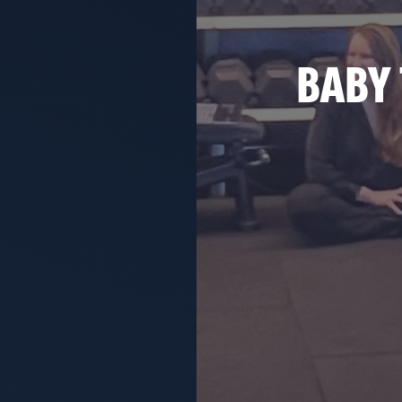
נים.
BABY,
צוא בייביסיטר.
רה בדיוק כמוך ולהרגיש חלק
עות בעצמן.
אמן עם הבייבי
ששות שלך.
 תראי את הקסם קורה!
יסיטר
ייבי
שית
מצאות בדיוק במצב שלך
וונטיים ומשתנים
* ניתן להגיע לאימוני BABY TRI עד גיל זחילה של הבייבי.